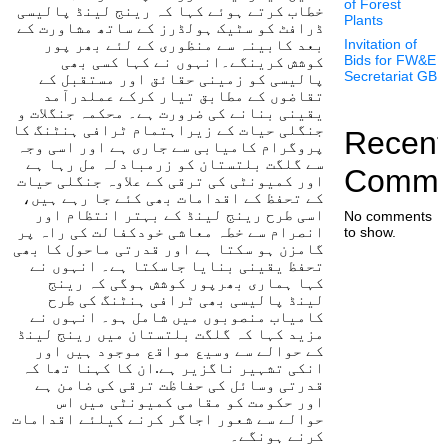
of Forest
خطاب کرتے ہوئے کہا کہ رینج لینڈ پالیسی
Plants
ڈرافٹ کو سٹیک ہولڈرز کے ساتھ مشاورت کے
بعد کابینہ سے منظوری کے لئے بھر پور
Invitation of
کوشش کرینگے۔انہوں نے کہا کسی بھی
Bids for FW&E
Secretariat GB
پالیسی کو زمینی حقائق اور مستقبل کے
تقاضوں کے مطابق تیار کرکے عملدرآمد
یقینی بنانے کی ضرورت ہے۔ محکمہ جنگلات و
جنگلی حیات کے زیراہتمام ٹرافی ہنٹنگ کا
Recent
پروگرام کامیابی سے جاری ہے اور اسی وجہ
سے گلگت بلتستان کو زرمبادلہ مل رہا ہے
Comme
اور کمیونٹی کی ترقی کے علاوہ جنگلی حیات
کے تحفظ کے اقدامات بھی کئے جا رہے ہیں،
اسی طرح رینج لینڈ کے بہتر انتظام اور
No comments
انصرام سے خطہ معاشی خودکفالت کی راہ پر
to show.
گامزن ہو سکتا ہے اور قدرتی ماحول کا بھی
تحفظ یقینی بنایا جاسکتا ہے۔ انہوں نے
کہا ہماری بھرپور کوشش ہوگی کہ رینج
لینڈ پالیسی بھی ٹرافی ہنٹنگ کی طرح
کامیاب منصوبوں میں شامل ہو۔ انہوں نے
مزید کہا کہ گلگت بلتستان میں رینج لینڈ
کے حوالے سے وسیع مواقع موجود ہیں اور
انکی تشہیر ناگزیر ہے.ان کا کہنا تھا کہ
قدرتی وسائل کی حفاظت ترقی کی ضامن ہے
اور حکومت کو مقامی کمیونٹی میں اس
حوالے سے شعور اجاگر کرنے کیلئے اقدامات
کرنے ہونگے۔