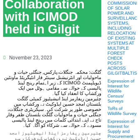
Collaboration
COMMISSIONI
OF SOLAR
with ICIMOD
POWER AND
SURVEILLANC
SYSTEMS,
held in Gilgit
INCLUDING
RELOCATION
OF EXISTING
SYSTEMS AT
MULTIPLE
FOREST
November 23, 2023
CHECK
POSTS
ACROSS
گلگت: محکمہ جنگلات،پارکس, جنگلی حیات و
GILGITBALTIS
ماحولیات اور انٹرنیشنل سینٹر فار انٹیگریٹڈ ماونٹین
Expression of
ڈیویلپمنٹ ICIMOD کے زیر اہتمام رینج لینڈ
Interest for
پالیسی کے حوالے سے مقامی ہوٹل میں ایک
Wildlife
ورکشاپ کا انعقاد کیا گیا۔
Census/
چئیرمین ریفارمز اینڈ انیشیٹیوز کمیٹی گلگت
Surveys
بلتستان امجد حسین ایڈوکیٹ نے ورکشاپ میں
خصوصی طور پر شرکت کی۔سیکریٹری جنگلات،
ToRs of
Wildlife Survey
جنگلی حیات و ماحولیات گلگت بلتستان ظفر وقار
تاج نے اپنے ابتدائی کلمات میں رینج لینڈ پالیسی
Expression of
مسودے کے حوالے سے شرکاء کو آگاہ کیا۔
Interest for
Supply and
چئیرمین ریفارمز اینڈ انیشیٹیوز امجد
Procurement
حسین ایڈوکیٹ نے ورکشاپ کے شرکاء سے