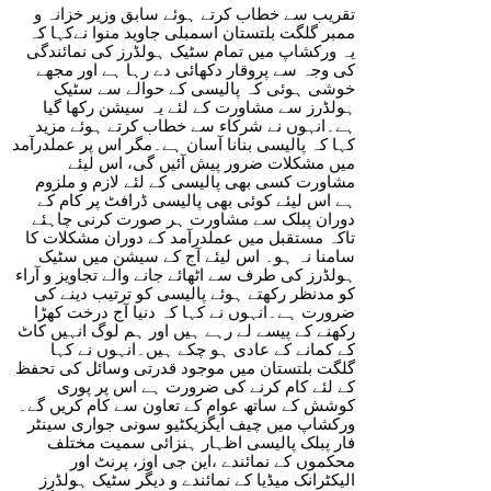
تقریب سے خطاب کرتے ہوئے سابق وزیر خزانہ و
ممبر گلگت بلتستان اسمبلی جاوید منوا نےکہا کہ
یہ ورکشاپ میں تمام سٹیک ہولڈرز کی نمائندگی
کی وجہ سے پروقار دکھائی دے رہا ہے اور مجھے
خوشی ہوئی کہ پالیسی کے حوالے سے سٹیک
ہولڈرز سے مشاورت کے لئے یہ سیشن رکھا گیا
ہے۔انہوں نے شرکاء سے خطاب کرتے ہوئے مزید
کہا کہ پالیسی بنانا آسان ہے۔مگر اس پر عملدرآمد
میں مشکلات ضرور پیش آئیں گی، اس لیئے
مشاورت کسی بھی پالیسی کے لئے لازم و ملزوم
ہے اس لیئے کوئی بھی پالیسی ڈرافٹ پر کام کے
دوران پبلک سے مشاورت ہر صورت کرنی چاہئے
تاکہ مستقبل میں عملدرآمد کے دوران مشکلات کا
سامنا نہ ہو۔ اس لیئے آج کے سیشن میں سٹیک
ہولڈرز کی طرف سے اٹھائے جانے والے تجاویز و آراء
کو مدنظر رکھتے ہوئے پالیسی کو ترتیب دینے کی
ضرورت ہے۔انہوں نے کہا کہ دنیا آج درخت کھڑا
رکھنے کے پیسے لے رہے ہیں اور ہم لوگ انہیں کاٹ
کے کمانے کے عادی ہو چکے ہیں۔انہوں نے کہا
گلگت بلتستان میں موجود قدرتی وسائل کی تحفظ
کے لئے کام کرنے کی ضرورت ہے اس پر پوری
کوشش کے ساتھ عوام کے تعاون سے کام کریں گے۔
ورکشاپ میں چیف ایگزیکٹیو سونی جواری سینٹر
فار پبلک پالیسی اظہار ہنزائی سمیت مختلف
محکموں کے نمائندے ،این جی اوز، پرنٹ اور
الیکٹرانک میڈیا کے نمائندے و دیگر سٹیک ہولڈرز