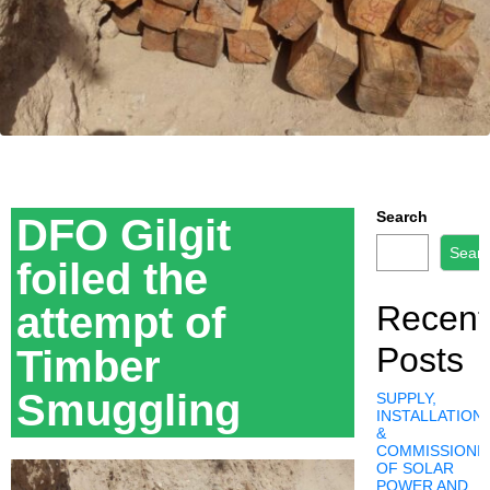
Search
DFO Gilgit
Sear
foiled the
attempt of
Recent
Posts
Timber
Smuggling
SUPPLY,
INSTALLATION,
&
COMMISSIONI
OF SOLAR
POWER AND