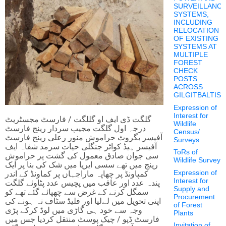
SURVEILLANC
SYSTEMS,
INCLUDING
RELOCATION
OF EXISTING
SYSTEMS AT
MULTIPLE
FOREST
CHECK
POSTS
ACROSS
GILGITBALTIS
Expression of
Interest for
گلگت ڈی ایف او گللگت / فارسٹ مجسٹریٹ
Wildlife
درجہ اول گلگت مجیب سردار رینج فارسٹ
Census/
آفیسر بگروٹ حراموش منور رعلی رینج فارسٹ
Surveys
آفیسر ہیڈ کواٹر جنگلی حیات سرمد شفاہ ایف
ToRs of
سی جوان صادق معمول کی گشت پر حراموش
Wildlife Survey
رینج میں تھے سسی ایریا میں شک کی بنا پر ایک
Expression of
کمپاونڈ پر چھاپہ ماراجہاں پر کماونڈ کے اندر
Interest for
پندہ عدد اور عاقب میں پچیس عدد پٹاوئے گلگت
Supply and
سمگل کرنے کے غرض سے چھپائے گئے تھے کو
Procurement
اپنی تحویل میں لےلیا اور فلیڈ سٹاف نہ ہونے کی
of Forest
وجہ سے خود ہی گاڑی میں لوڈ کرکے پڑی
Plants
فارسٹ ڈپو / چیک پوسٹ منتقل کردیا جس میں
Invitation of