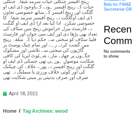
رینج آفیسر جنگلی حیات سرمد شفاہ جنگلی
Bids for FW&E
حیات کے رینج آفیسر ہونے کےباوجود ڈی ایف او
Secretariat GB
گلگت اور رینج آفیسر کے ساتھ خصوصی تعاون
ڈی ایف اوگلگت نے رینج آفیسر سرمد شفاہ کا
خصوصی شکریہ ادا کیا بعد ازا ڈی ایف او گلگت
Recent
نے فارسٹ بیرل حراموش رینج میں سٹاف کی
تعداد بھی بڑھا دی اور ایف سی جوان اور فارسٹ
Comme
فلیڈ سٹاف کو سختی سے حکم دیا کہ متلقہ رینج
میں گشت کرتے رہے اور تمام چیک پوسٹ پر
گاڑیوں کی سختی سے تلاشی اور مشکوک
No comments
جگہوں پر چھاپے مارے شہٹوٹ ایریا کی کافی
to show.
شکایت موصول ہورہی تھی جسکی ڈی ایف او
گلگت اور رینج آفیسر نے پورے علاقے کی چیکنک
کی اور کوئی خلاف ورزی یا سملنگ نہ تھی
صرف اور صرف بدنیتی پر مبنی شکایت تھی
April 18, 2022
Home
Tag Archives: wood