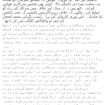
سے سخت سزا دی جائیگی تاکہ کوئی بھی شخص سرکاری قوانین
کو اپنے ہاتھ میں نہ لے سکے اور علاقے میں سرکار کی رٹ کو
چیلنج کرنے والوں کے خلاف زیرو ٹالرینس پالیسی کے تحت ایکشن
لیا جاسکے۔ اس پوری کاروائی کی براہ راست نگرانی محمد افتخار
ڈی ایف او وائلڈلائف گلگت غذر کرہا تھا۔
محکمہ جنگلات و جنگلی جیات سول سوسائٹی اور تحفظ
جنگلات و جنگلی حیات کمیٹیوں کے ساتھ ملکر گلگت
بلتستان کے ہر علاقے میں جنگلات و جنگلی حیات کی
موثر حفاظت بڑھوتری اور دانشمندانہ استعمال
کیلئے وسائل کی شدید کمی کے باوجود ہمہ وقت مستعد
ہے۔
ڈی ایف او وائلڈلائف کی موثر نگرانی اور آر ایف او
سرمد شفاء اور دیگر عملہ کی مافیاء کے خلاف اس
بہادرانہ کاروائی پر سکیریٹری جنگلات جنگلی حیات و
ماحولیات گلگت بلتستان رانا محمد سلیم افضل اور
چیف کنزرویٹر محکمہ جنگلات، پارکس و جنگلی حیات
گلگت بلتستان ڈاکٹر زاکر حسین نے انکی تعریف کی ہے
اور جلد ہی انہیں تعریفی اسناد اور انعامات دینے
کا وعدہ کیا ہے اور ساتھ ہی اس امید کا اظہار بھی
کیا ہے کہ اسی جذبے کے ساتھ تمام سرکاری عملہ
مستقبل میں قدرتی زرائع کی تحفظ کیلئے پوری
جانفشانی کے ساتھ عوام اور ضلعی انتظامیہ کے ساتھ
مل جل کر کام کرے گی۔ ایک طرف لوگ اپنے پیاروں کے
ساتھ عید کی خوشیاں منارہے تھے تو دوسری طرف محکمہ