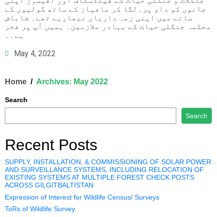
جنگلات و جنگلی حیات کے فیلڈسٹاف اور آفیسرز اپنی
جانوں کو داو پر۔لگا کر مافیاز کے ساتھ گولیوں کے
سائے میں اپنی زمہ داریاں نبھارہے تھے۔ شاباش
محکمہ جنگلی حیات کے بہادر ملازمین۔ ہمیں آپ پر فخر
ہے۔۔
May 4, 2022
Home
Archives: May 2022
Search
Search
Recent Posts
SUPPLY, INSTALLATION, & COMMISSIONING OF SOLAR POWER
AND SURVEILLANCE SYSTEMS, INCLUDING RELOCATION OF
EXISTING SYSTEMS AT MULTIPLE FOREST CHECK POSTS
ACROSS GILGITBALTISTAN
Expression of Interest for Wildlife Census/ Surveys
ToRs of Wildlife Survey