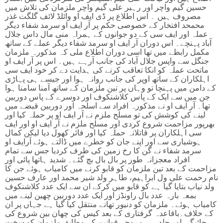
حسین گیم واچر اور رہبر علی گیم واچر ملزمان کی تلاش میں
مصروف ہیں ۔ اس اطلاع پر ڈی ایف او وائلڈ لائف گلگت غذر
محمحد افتخار کے خصوصی حکم پر آر ایف او سرمد شفاء دیگر
عملہ اور ایف سی کے دو جوانوں کے ہمراہ منی مال داس جلال
آباد پہنچے۔ اس دوران آر ایف او سرمد شفاء دیگر عملے کے ساتھ
مکمل رابطے میں تھا اسی دوران اطلاع ملی کہ مذکورہ ملزمان
جنگل سے واپس جلال آباد کی جانب آرہے ہیں۔ اس پر آر ایف او
ماتحت عملہ کو انکا تعاقب کرنے کی ہدایت دے کر خود ایف سی
اہلکاران کے ساتھ اوپر کی جانب روانہ ہوا اور جیسے ہی پہاڑی
کے دامن میں پہنچا تو وہاں پر تین ملزمان کے ساتھ آمنا سامنا ہوا
جن میں سے ایک کے پاس کلاشنکوف اور دوسرے کے پاس دوربین
تھا۔ آر ایف او نے مذکورہ افراد سے اسلحہ اور دوربین قبضے میں
لینے کی کوشش کی تو مسلح ملزم نے آر ایف او پر حملہ کیا اور
بھرپور مزاحمت شروع کردی اور مسلح ملزم نے آر ایف او اور ایف
سی اہلکاران پر قاتلانہ حملہ کیا اور فائر کھول دیا لیکن کمال
ہوشیاری سے اور اپنے جان کو خطرے میں ڈالتے ہوئے آرایف او
سرمد شفاء نے گن کا رخ زمین کی طرف کردیا جس سے تمام
افراد معجزانہ طور پر بال بال بچ گئے۔ شدید ہاتھا پائی اور
مزاحمت کے بعد تین ملزمان کو قابو کرنے میں کامیاب ہوئے جن کا
نام رحمت علی ول ابراہیم، طاہر ولد شیر محمد اور عارف حسین
ولد نیاب بتایا گیا ہے کو قابو میں کرکے ان سے ایک عدد کلاشنکوف
بمعہ بارہ عدد بال راونڈز اور ایک عدد دوربین چھین لینے میں
کامیاب ہوئے۔ ملزمان کو دنیور تھانے منتقل کیا گیا ہے جہاں پر ان
کے خلاف۔باقاعدہ گرفتاری کے بعد کیس کی چھان بین شروع کی
جائیگی اور جلد ہی مروجہ قوانین کے مطابق ملزمان کو سخت