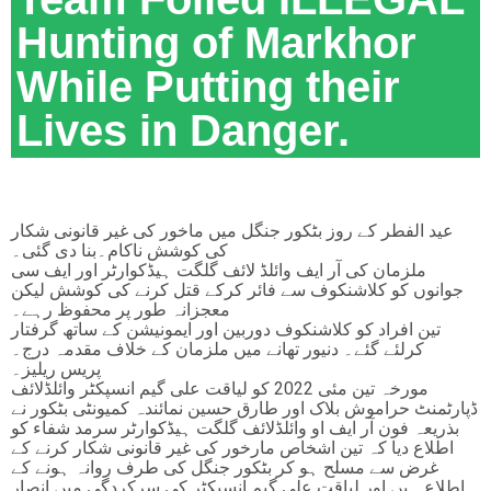
Hunting of Markhor
While Putting their
Lives in Danger.
عید الفطر کے روز بٹکور جنگل میں ماخور کی غیر قانونی شکار
کی کوشش ناکام۔بنا دی گئی۔
ملزمان کی آر ایف وائلڈ لائف گلگت ہیڈکوارٹر اور ایف سی
جوانوں کو کلاشنکوف سے فائر کرکے قتل کرنے کی کوشش لیکن
معجزانہ طور پر محفوظ رہے۔
تین افراد کو کلاشنکوف دوربین اور ایمونیشن کے ساتھ گرفتار
کرلئے گئے۔ دنیور تھانے میں ملزمان کے خلاف مقدمہ درج۔
پریس ریلیز۔
مورخہ تین مئی 2022 کو لیاقت علی گیم انسپکٹر وائلڈلائف
ڈپارٹمنٹ حراموش بلاک اور طارق حسین نمائندہ کمیونٹی بٹکور نے
بذریعہ فون آر ایف او وائلڈلائف گلگت ہیڈکوارٹر سرمد شفاء کو
اطلاع دیا کہ تین اشخاص مارخور کی غیر قانونی شکار کرنے کے
غرض سے مسلح ہو کر بٹکور جنگل کی طرف روانہ ہونے کے
اطلاع ہیں اور لیاقت علی گیم انسپکٹر کی سرکردگی میں انصار